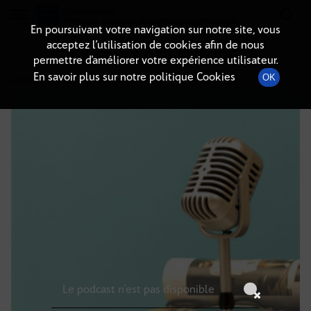
Radio-immo.fr
Premiere webradio d'information immobiliere
En poursuivant votre navigation sur notre site, vous
acceptez l’utilisation de cookies afin de nous
DÉTAILS DE L'ÉPISODE
permettre d’améliorer votre expérience utilisateur.
En savoir plus sur notre politique Cookies
OK
5 septembre 2024
à 15h59
, durée : Invalid date
Le podcast n'est pas disponible