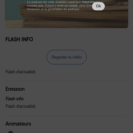
Le podcast de cette émission n'est pas disponible ou
n'existe pas. Il peut y avoir un certain délai entre la fin de
Ok
l'émission et la génération du podcast.
FLASH INFO
Regarder la vidéo
Flash d'actualité.
Emission
Flash info
Flash d'actualité.
Animateurs