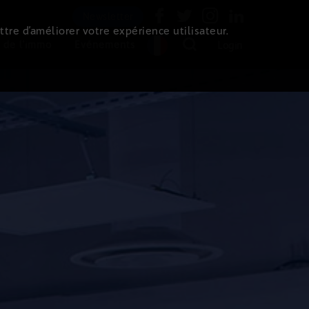
Newsletter
ttre d’améliorer votre expérience utilisateur.
 de l'immo
Evénements
Login