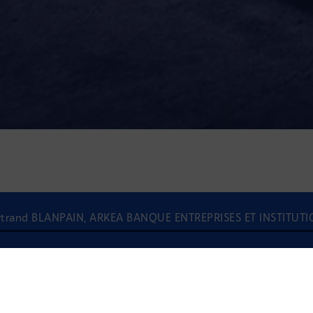
Bertrand BLANPAIN, ARKEA BANQUE ENTREPRISES ET INSTITUT
À l'écoute