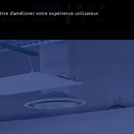
Newsletter
ttre d’améliorer votre expérience utilisateur.
 de l'immo
Evénements
Login