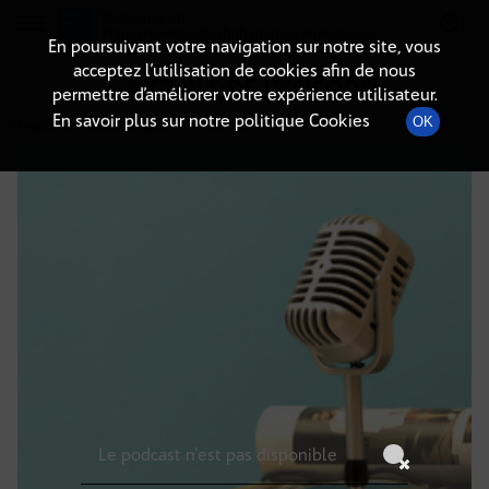
Radio-immo.fr
Premiere webradio d'information immobiliere
En poursuivant votre navigation sur notre site, vous
acceptez l’utilisation de cookies afin de nous
DÉTAILS DE L'ÉPISODE
permettre d’améliorer votre expérience utilisateur.
En savoir plus sur notre politique Cookies
OK
12 septembre 2024
à 5h59
, durée : Invalid date
Le podcast n'est pas disponible