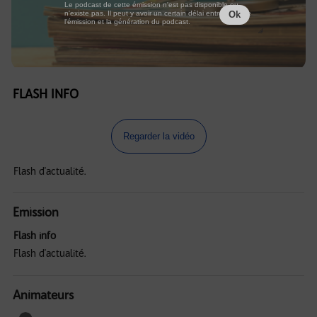
Le podcast de cette émission n'est pas disponible ou
n'existe pas. Il peut y avoir un certain délai entre la fin de
Ok
l'émission et la génération du podcast.
FLASH INFO
Regarder la vidéo
Flash d'actualité.
Emission
Flash info
Flash d'actualité.
Animateurs