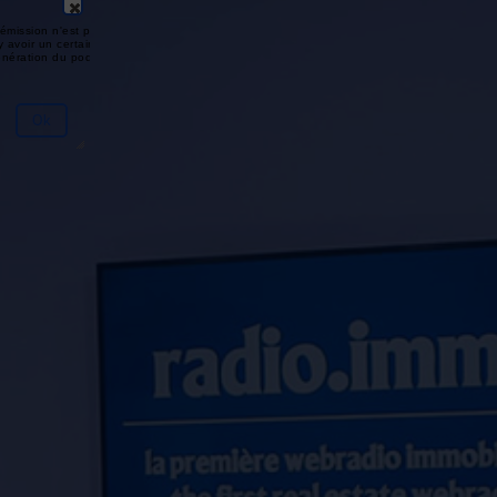
émission n'est pas disponible ou
y avoir un certain délai entre la fin
génération du podcast.
Ok