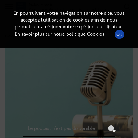
Radio-immo.fr
Premiere webradio d'information immobiliere
En poursuivant votre navigation sur notre site, vous
acceptez l’utilisation de cookies afin de nous
DÉTAILS DE L'ÉPISODE
permettre d’améliorer votre expérience utilisateur.
En savoir plus sur notre politique Cookies
OK
14 septembre 2024
à 3h59
, durée : Invalid date
Le podcast n'est pas disponible