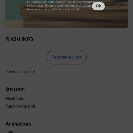
Le podcast de cette émission n'est pas disponible ou
n'existe pas. Il peut y avoir un certain délai entre la fin de
Ok
l'émission et la génération du podcast.
FLASH INFO
Regarder la vidéo
Flash d'actualité.
Emission
Flash info
Flash d'actualité.
Animateurs