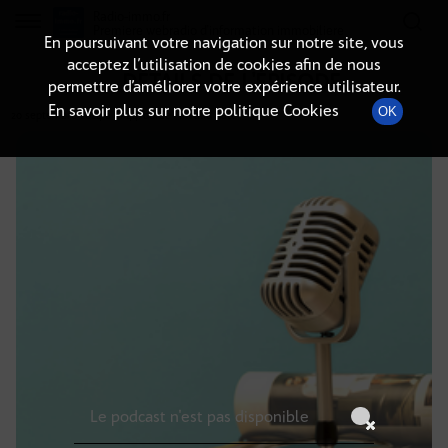
Radio-immo.fr
Premiere webradio d'information immobiliere
En poursuivant votre navigation sur notre site, vous
acceptez l’utilisation de cookies afin de nous
DÉTAILS DE L'ÉPISODE
permettre d’améliorer votre expérience utilisateur.
En savoir plus sur notre politique Cookies
OK
20 septembre 2024
à 6h44
, durée : Invalid date
Le podcast n'est pas disponible