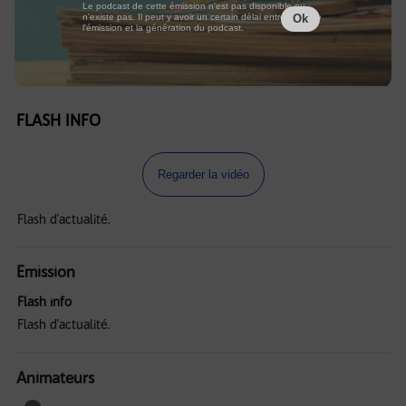
Le podcast de cette émission n'est pas disponible ou
n'existe pas. Il peut y avoir un certain délai entre la fin de
Ok
l'émission et la génération du podcast.
FLASH INFO
Regarder la vidéo
Flash d'actualité.
Emission
Flash info
Flash d'actualité.
Animateurs