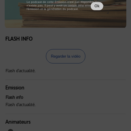
Le podcast de cette émission n'est pas disponible ou
n'existe pas. Il peut y avoir un certain délai entre la fin de
Ok
l'émission et la génération du podcast.
FLASH INFO
Regarder la vidéo
Flash d'actualité.
Emission
Flash info
Flash d'actualité.
Animateurs