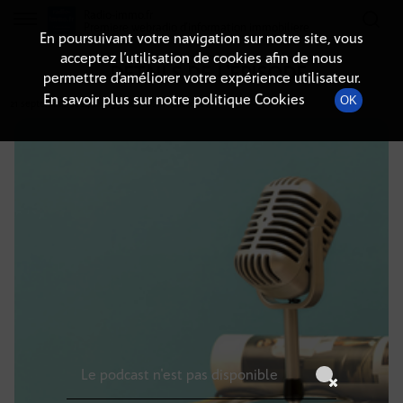
Radio-immo.fr
Premiere webradio d'information immobiliere
En poursuivant votre navigation sur notre site, vous
acceptez l’utilisation de cookies afin de nous
DÉTAILS DE L'ÉPISODE
permettre d’améliorer votre expérience utilisateur.
En savoir plus sur notre politique Cookies
OK
21 septembre 2024
à 3h59
, durée : Invalid date
Le podcast n'est pas disponible