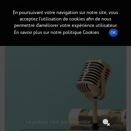
Radio-immo.fr
Premiere webradio d'information immobiliere
En poursuivant votre navigation sur notre site, vous
acceptez l’utilisation de cookies afin de nous
DÉTAILS DE L'ÉPISODE
permettre d’améliorer votre expérience utilisateur.
En savoir plus sur notre politique Cookies
OK
22 septembre 2024
à 6h59
, durée : Invalid date
Le podcast n'est pas disponible