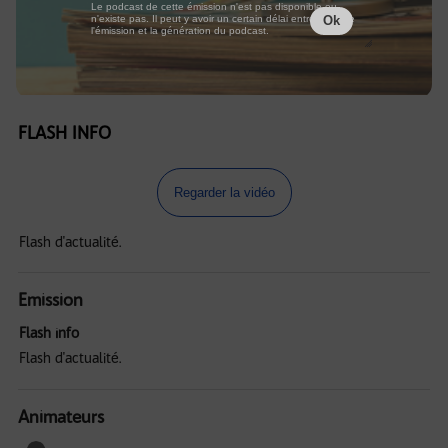
Le podcast de cette émission n'est pas disponible ou
n'existe pas. Il peut y avoir un certain délai entre la fin de
Ok
l'émission et la génération du podcast.
FLASH INFO
Regarder la vidéo
Flash d'actualité.
Emission
Flash info
Flash d'actualité.
Animateurs