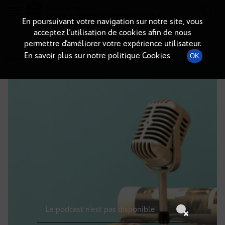
Radio-immo.fr
Premiere webradio d'information immobiliere
En poursuivant votre navigation sur notre site, vous
acceptez l’utilisation de cookies afin de nous
DÉTAILS DE L'ÉPISODE
permettre d’améliorer votre expérience utilisateur.
En savoir plus sur notre politique Cookies
OK
23 septembre 2024
à 18h59
, durée : Invalid date
Le podcast n'est pas disponible