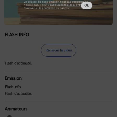
Le podcast de cette émission n'est pas disponible ou
n'existe pas. Il peut y avoir un certain délai entre la fin de
Ok
l'émission et la génération du podcast.
FLASH INFO
Regarder la vidéo
Flash d'actualité.
Emission
Flash info
Flash d'actualité.
Animateurs