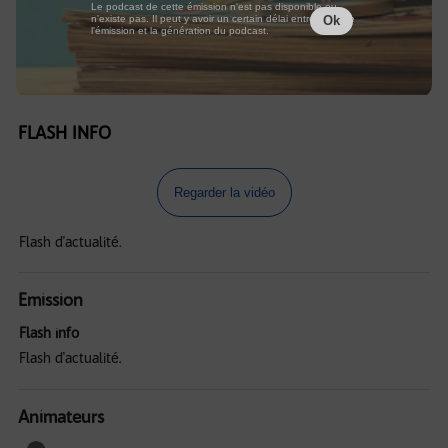
Le podcast de cette émission n'est pas disponible ou
n'existe pas. Il peut y avoir un certain délai entre la fin de
Ok
l'émission et la génération du podcast.
FLASH INFO
Regarder la vidéo
Flash d'actualité.
Emission
Flash info
Flash d'actualité.
Animateurs