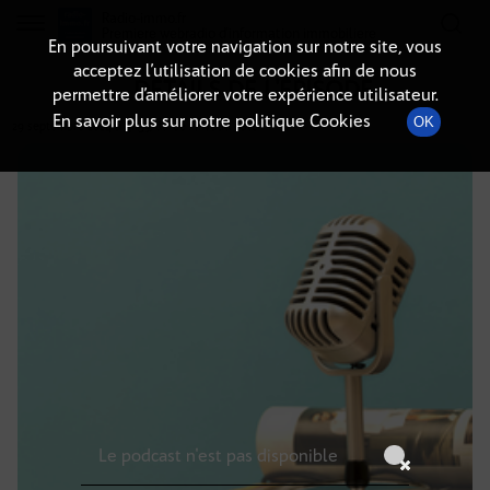
Radio-immo.fr
Premiere webradio d'information immobiliere
En poursuivant votre navigation sur notre site, vous
acceptez l’utilisation de cookies afin de nous
DÉTAILS DE L'ÉPISODE
permettre d’améliorer votre expérience utilisateur.
En savoir plus sur notre politique Cookies
OK
29 septembre 2024
à 4h59
, durée : Invalid date
Le podcast n'est pas disponible