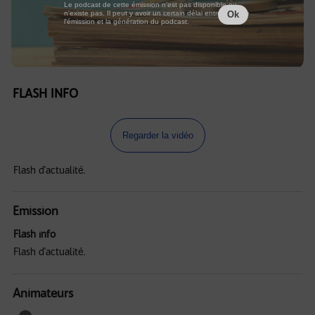
Le podcast de cette émission n'est pas disponible ou
n'existe pas. Il peut y avoir un certain délai entre la fin de
Ok
l'émission et la génération du podcast.
FLASH INFO
Regarder la vidéo
Flash d'actualité.
Emission
Flash info
Flash d'actualité.
Animateurs