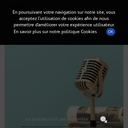
Radio-immo.fr
Premiere webradio d'information immobiliere
En poursuivant votre navigation sur notre site, vous
acceptez l’utilisation de cookies afin de nous
DÉTAILS DE L'ÉPISODE
permettre d’améliorer votre expérience utilisateur.
En savoir plus sur notre politique Cookies
OK
3 octobre 2024
à 4h59
, durée : Invalid date
Le podcast n'est pas disponible