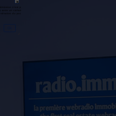
émission n'est pas disponible ou
y avoir un certain délai entre la fin
génération du podcast.
Ok