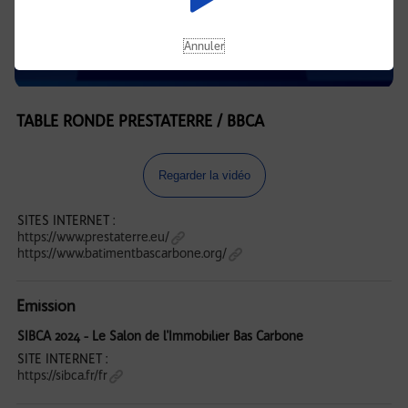
Annuler
TABLE RONDE PRESTATERRE / BBCA
Regarder la vidéo
SITES INTERNET :
https://www.prestaterre.eu/
https://www.batimentbascarbone.org/
Emission
SIBCA 2024 - Le Salon de l'Immobilier Bas Carbone
SITE INTERNET :
https://sibca.fr/fr