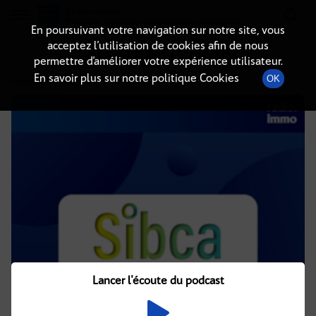
Radio-immo.fr
Premiere webradio d'information immobiliere
En poursuivant votre navigation sur notre site, vous
acceptez l’utilisation de cookies afin de nous
DÉTAILS DE L'ÉPISODE
permettre d’améliorer votre expérience utilisateur.
En savoir plus sur notre politique Cookies
OK
7 octobre 2024
à 14h02
, durée : 27 minutes
Lancer l'écoute du podcast