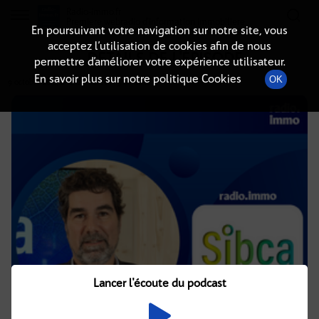
Radio-immo.fr
Premiere webradio d'information immobiliere
En poursuivant votre navigation sur notre site, vous
acceptez l’utilisation de cookies afin de nous
DÉTAILS DE L'ÉPISODE
permettre d’améliorer votre expérience utilisateur.
En savoir plus sur notre politique Cookies
OK
9 octobre 2024
à 12h29
, durée : 15 minutes
Lancer l'écoute du podcast