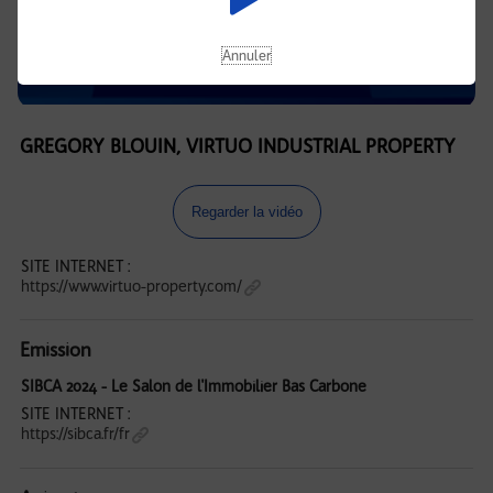
Annuler
GREGORY BLOUIN, VIRTUO INDUSTRIAL PROPERTY
Regarder la vidéo
SITE INTERNET :
https://www.virtuo-property.com/
Emission
SIBCA 2024 - Le Salon de l'Immobilier Bas Carbone
SITE INTERNET :
https://sibca.fr/fr