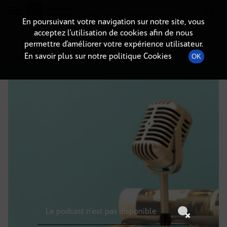
Radio-immo.fr
Premiere webradio d'information immobiliere
En poursuivant votre navigation sur notre site, vous
acceptez l’utilisation de cookies afin de nous
DÉTAILS DE L'ÉPISODE
permettre d’améliorer votre expérience utilisateur.
En savoir plus sur notre politique Cookies
OK
13 octobre 2024
à 9h59
, durée : Invalid date
Le podcast n'est pas disponible