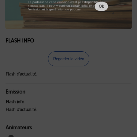
Le podcast de cette émission n'est pas disponible ou
n'existe pas. Il peut y avoir un certain délai entre la fin de
Ok
l'émission et la génération du podcast.
FLASH INFO
Regarder la vidéo
Flash d'actualité.
Emission
Flash info
Flash d'actualité.
Animateurs