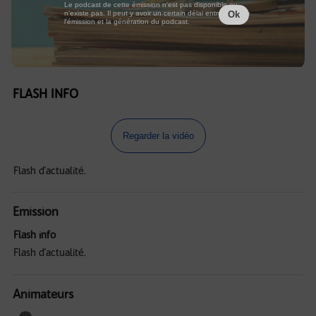
Le podcast de cette émission n'est pas disponible ou
n'existe pas. Il peut y avoir un certain délai entre la fin de
Ok
l'émission et la génération du podcast.
FLASH INFO
Regarder la vidéo
Flash d'actualité.
Emission
Flash info
Flash d'actualité.
Animateurs