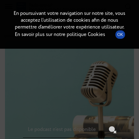
Radio-immo.fr
Premiere webradio d'information immobiliere
En poursuivant votre navigation sur notre site, vous
acceptez l’utilisation de cookies afin de nous
DÉTAILS DE L'ÉPISODE
permettre d’améliorer votre expérience utilisateur.
En savoir plus sur notre politique Cookies
OK
19 octobre 2024
à 5h59
, durée : Invalid date
Le podcast n'est pas disponible