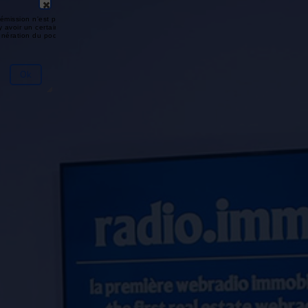
émission n'est pas disponible ou
y avoir un certain délai entre la fin
génération du podcast.
Ok