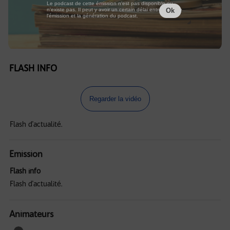
Le podcast de cette émission n'est pas disponible ou
n'existe pas. Il peut y avoir un certain délai entre la fin de
Ok
l'émission et la génération du podcast.
FLASH INFO
Regarder la vidéo
Flash d'actualité.
Emission
Flash info
Flash d'actualité.
Animateurs