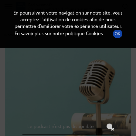
Radio-immo.fr
Premiere webradio d'information immobiliere
En poursuivant votre navigation sur notre site, vous
acceptez l’utilisation de cookies afin de nous
DÉTAILS DE L'ÉPISODE
permettre d’améliorer votre expérience utilisateur.
En savoir plus sur notre politique Cookies
OK
26 octobre 2024
à 10h59
, durée : Invalid date
Le podcast n'est pas disponible