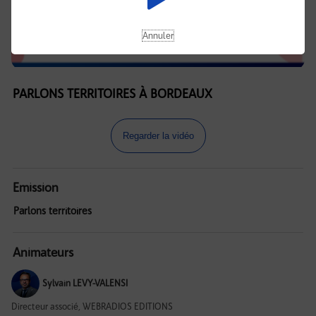
Annuler
PARLONS TERRITOIRES À BORDEAUX
Regarder la vidéo
Emission
Parlons territoires
Animateurs
Sylvain LEVY-VALENSI
Directeur associé, WEBRADIOS EDITIONS