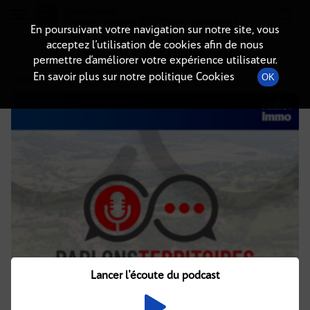
Radio-immo.fr
Premiere webradio d'information immobiliere
En poursuivant votre navigation sur notre site, vous
acceptez l’utilisation de cookies afin de nous
DÉTAILS DE L'ÉPISODE
permettre d’améliorer votre expérience utilisateur.
En savoir plus sur notre politique Cookies
OK
5 novembre 2024
à 12h02
, durée : 1 heure
Lancer l'écoute du podcast