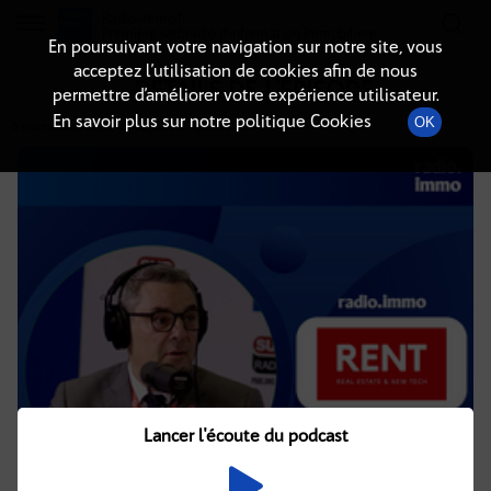
Radio-immo.fr
Premiere webradio d'information immobiliere
En poursuivant votre navigation sur notre site, vous
acceptez l’utilisation de cookies afin de nous
DÉTAILS DE L'ÉPISODE
permettre d’améliorer votre expérience utilisateur.
En savoir plus sur notre politique Cookies
OK
6 novembre 2024
à 10h02
, durée : 19 minutes
Lancer l'écoute du podcast