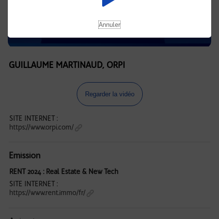
Annuler
GUILLAUME MARTINAUD, ORPI
Regarder la vidéo
SITE INTERNET :
https://www.orpi.com/
Emission
RENT 2024 : Real Estate & New Tech
SITE INTERNET :
https://www.rent.immo/fr/