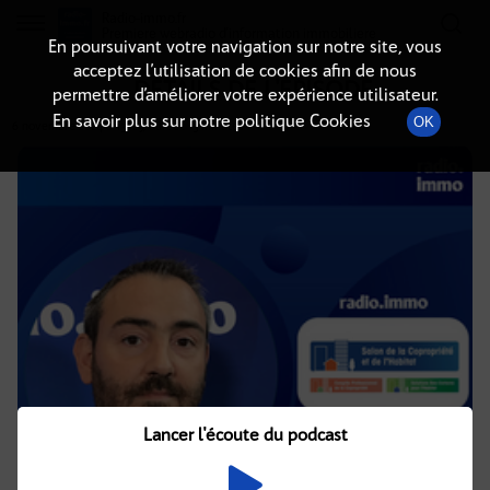
Radio-immo.fr
Premiere webradio d'information immobiliere
En poursuivant votre navigation sur notre site, vous
acceptez l’utilisation de cookies afin de nous
DÉTAILS DE L'ÉPISODE
permettre d’améliorer votre expérience utilisateur.
En savoir plus sur notre politique Cookies
OK
6 novembre 2024
à 13h29
, durée : 13 minutes
Lancer l'écoute du podcast