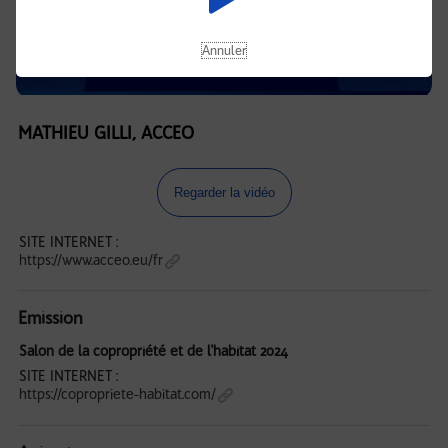
Annuler
MATHIEU GILLI, ACCEO
Regarder la vidéo
SITE INTERNET :
https://www.acceo.eu/fr
Emission
Salon de la copropriété et de l'habitat 2024
SITE INTERNET :
https://copropriete-habitat.com/