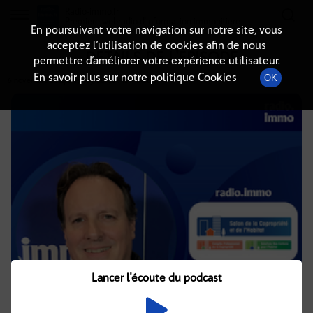
Radio-immo.fr
Premiere webradio d'information immobiliere
En poursuivant votre navigation sur notre site, vous
acceptez l’utilisation de cookies afin de nous
DÉTAILS DE L'ÉPISODE
permettre d’améliorer votre expérience utilisateur.
En savoir plus sur notre politique Cookies
OK
6 novembre 2024
à 17h09
, durée : 12 minutes
Lancer l'écoute du podcast