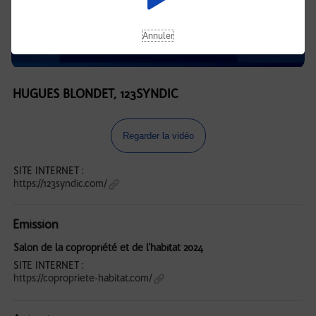
Annuler
HUGUES BLONDET, 123SYNDIC
Regarder la vidéo
SITE INTERNET :
https://123syndic.com/
Emission
Salon de la copropriété et de l'habitat 2024
SITE INTERNET :
https://copropriete-habitat.com/