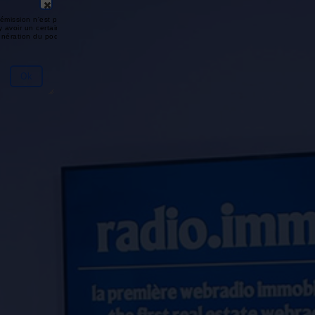
émission n'est pas disponible ou
y avoir un certain délai entre la fin
génération du podcast.
Ok