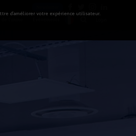
Newsletter
ttre d’améliorer votre expérience utilisateur.
 de l'immo
Evénements
Login