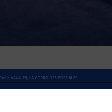
 - Denis VANNIER, LA COPRO DES POSSIBLES
À l'écoute