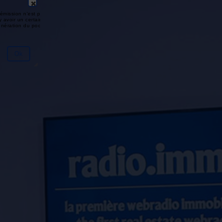
émission n'est pas disponible ou
y avoir un certain délai entre la fin
génération du podcast.
Ok