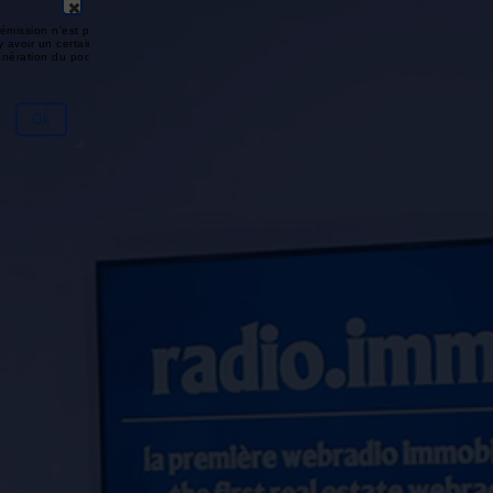
émission n'est pas disponible ou
y avoir un certain délai entre la fin
génération du podcast.
Ok