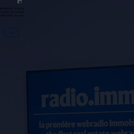
émission n'est pas disponible ou
y avoir un certain délai entre la fin
génération du podcast.
Ok