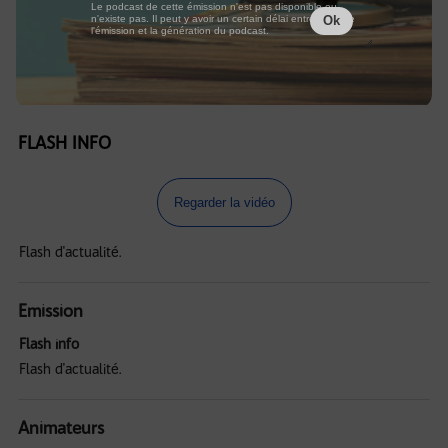
Le podcast de cette émission n'est pas disponible ou
n'existe pas. Il peut y avoir un certain délai entre la fin de
Ok
l'émission et la génération du podcast.
FLASH INFO
Regarder la vidéo
Flash d'actualité.
Emission
Flash info
Flash d'actualité.
Animateurs