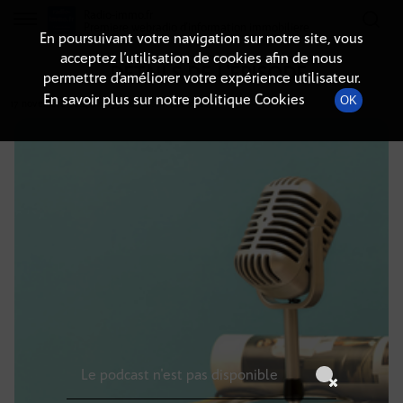
Radio-immo.fr
Premiere webradio d'information immobiliere
En poursuivant votre navigation sur notre site, vous
acceptez l’utilisation de cookies afin de nous
DÉTAILS DE L'ÉPISODE
permettre d’améliorer votre expérience utilisateur.
En savoir plus sur notre politique Cookies
OK
17 novembre 2024
à 7h59
, durée : Invalid date
Le podcast n'est pas disponible