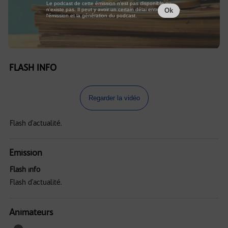
Le podcast de cette émission n'est pas disponible ou
n'existe pas. Il peut y avoir un certain délai entre la fin de
Ok
l'émission et la génération du podcast.
FLASH INFO
Regarder la vidéo
Flash d'actualité.
Emission
Flash info
Flash d'actualité.
Animateurs