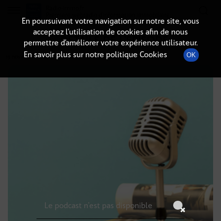
Radio-immo.fr
Premiere webradio d'information immobiliere
En poursuivant votre navigation sur notre site, vous
acceptez l’utilisation de cookies afin de nous
DÉTAILS DE L'ÉPISODE
permettre d’améliorer votre expérience utilisateur.
En savoir plus sur notre politique Cookies
OK
19 novembre 2024
à 7h59
, durée : Invalid date
Le podcast n'est pas disponible