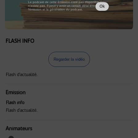
Le podcast de cette émission n'est pas disponible ou
n'existe pas. Il peut y avoir un certain délai entre la fin de
Ok
l'émission et la génération du podcast.
FLASH INFO
Regarder la vidéo
Flash d'actualité.
Emission
Flash info
Flash d'actualité.
Animateurs