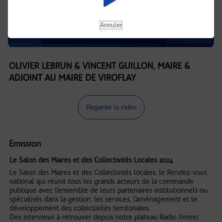
Annuler
OLIVIER LEBRUN & VINCENT GUILLON, MAIRE &
ADJOINT AU MAIRE DE VIROFLAY
Regarder la vidéo
Emission
Le Salon des Maires et des Collectivités Locales 2024
Le Salon des Maires et des Collectivités locales, le Rendez-vous
national qui réunit tous les grands acteurs de la commande
publique avec l’ensemble de leurs partenaires institutionnels ou
spécialisés dans la gestion, les services, l’aménagement et le
développement des collectivités territoriales.
Des interviews à retrouver depuis notre plateau Radio IImmo