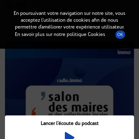
Radio-immo.fr
Premiere webradio d'information immobiliere
En poursuivant votre navigation sur notre site, vous
acceptez l’utilisation de cookies afin de nous
DÉTAILS DE L'ÉPISODE
permettre d’améliorer votre expérience utilisateur.
En savoir plus sur notre politique Cookies
OK
19 novembre 2024
à 14h30
, durée : 18 minutes
Lancer l'écoute du podcast