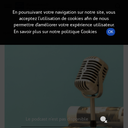
Radio-immo.fr
Premiere webradio d'information immobiliere
En poursuivant votre navigation sur notre site, vous
acceptez l’utilisation de cookies afin de nous
DÉTAILS DE L'ÉPISODE
permettre d’améliorer votre expérience utilisateur.
En savoir plus sur notre politique Cookies
OK
23 novembre 2024
à 18h59
, durée : Invalid date
Le podcast n'est pas disponible