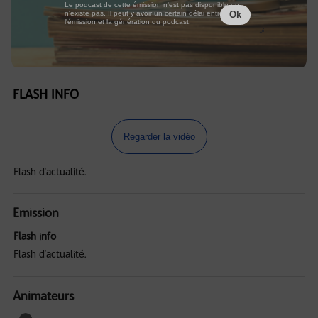
Le podcast de cette émission n'est pas disponible ou
n'existe pas. Il peut y avoir un certain délai entre la fin de
Ok
l'émission et la génération du podcast.
FLASH INFO
Regarder la vidéo
Flash d'actualité.
Emission
Flash info
Flash d'actualité.
Animateurs