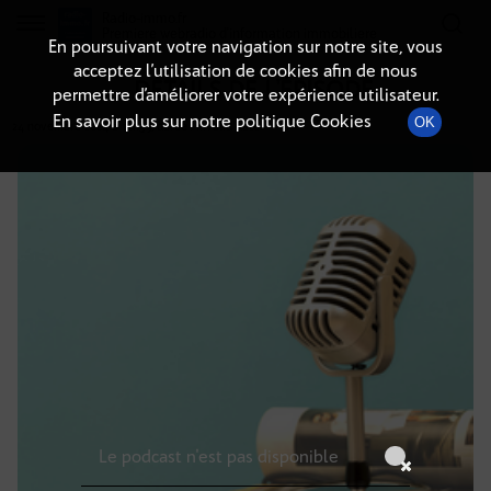
Radio-immo.fr
Premiere webradio d'information immobiliere
En poursuivant votre navigation sur notre site, vous
acceptez l’utilisation de cookies afin de nous
DÉTAILS DE L'ÉPISODE
permettre d’améliorer votre expérience utilisateur.
En savoir plus sur notre politique Cookies
OK
24 novembre 2024
à 10h59
, durée : Invalid date
Le podcast n'est pas disponible