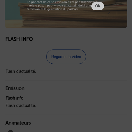
Le podcast de cette émission n'est pas disponible ou
n'existe pas. Il peut y avoir un certain délai entre la fin de
Ok
l'émission et la génération du podcast.
FLASH INFO
Regarder la vidéo
Flash d'actualité.
Emission
Flash info
Flash d'actualité.
Animateurs