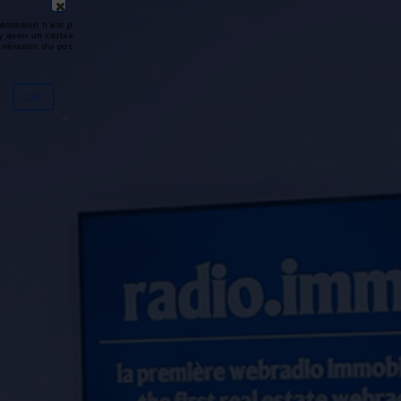
émission n'est pas disponible ou
y avoir un certain délai entre la fin
génération du podcast.
Ok