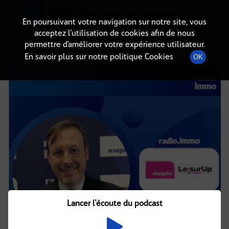
Radio-immo.fr
Premiere webradio d'information immobiliere
En poursuivant votre navigation sur notre site, vous
acceptez l’utilisation de cookies afin de nous
DÉTAILS DE L'ÉPISODE
permettre d’améliorer votre expérience utilisateur.
En savoir plus sur notre politique Cookies
OK
27 novembre 2024
à 12h02
, durée : 18 minutes
Lancer l'écoute du podcast