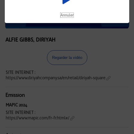
Annuler
ALFIE GIBBS, DIRIYAH
Regarder la vidéo
SITE INTERNET :
https://www.diriyahcompany.sa/en/retail/diriyah-square
Emission
MAPIC 2024
SITE INTERNET :
https://www.mapic.com/fr-fr.html#/