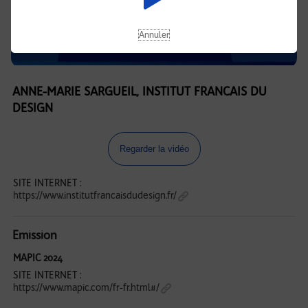
Annuler
ANNE-MARIE SARGUEIL, INSTITUT FRANCAIS DU
DESIGN
Regarder la vidéo
SITE INTERNET :
https://www.institutfrancaisdudesign.fr/
Emission
MAPIC 2024
SITE INTERNET :
https://www.mapic.com/fr-fr.html#/