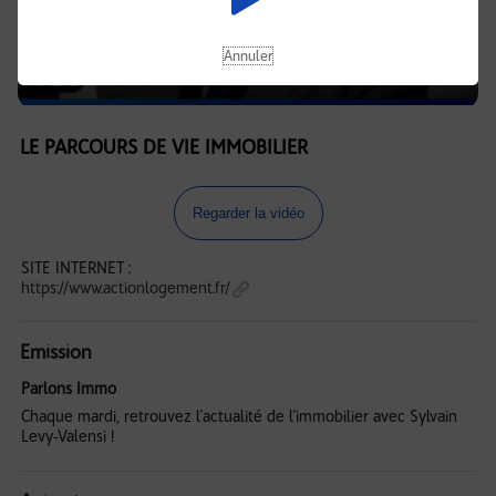
Annuler
LE PARCOURS DE VIE IMMOBILIER
Regarder la vidéo
SITE INTERNET :
https://www.actionlogement.fr/
Emission
Parlons Immo
Chaque mardi, retrouvez l'actualité de l'immobilier avec Sylvain
Levy-Valensi !