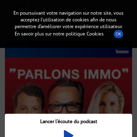
Radio-immo.fr
Premiere webradio d'information immobiliere
En poursuivant votre navigation sur notre site, vous
acceptez l’utilisation de cookies afin de nous
DÉTAILS DE L'ÉPISODE
permettre d’améliorer votre expérience utilisateur.
En savoir plus sur notre politique Cookies
OK
26 novembre 2024
à 11h02
, durée : 29 minutes
Lancer l'écoute du podcast