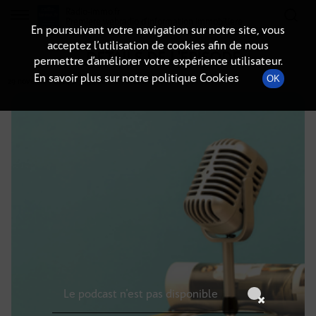
Radio-immo.fr
Premiere webradio d'information immobiliere
En poursuivant votre navigation sur notre site, vous
acceptez l’utilisation de cookies afin de nous
DÉTAILS DE L'ÉPISODE
permettre d’améliorer votre expérience utilisateur.
En savoir plus sur notre politique Cookies
OK
29 novembre 2024
à 7h51
, durée : Invalid date
Le podcast n'est pas disponible