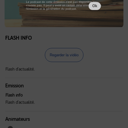
Le podcast de cette émission n'est pas disponible ou
n'existe pas. Il peut y avoir un certain délai entre la fin de
Ok
l'émission et la génération du podcast.
FLASH INFO
Regarder la vidéo
Flash d'actualité.
Emission
Flash info
Flash d'actualité.
Animateurs