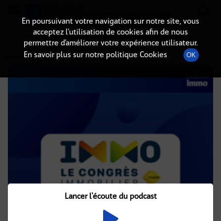
Radio-immo.fr
Premiere webradio d'information immobiliere
En poursuivant votre navigation sur notre site, vous
acceptez l’utilisation de cookies afin de nous
DÉTAILS DE L'ÉPISODE
permettre d’améliorer votre expérience utilisateur.
En savoir plus sur notre politique Cookies
OK
9 décembre 2024
à 11h02
, durée : 38 minutes
Lancer l'écoute du podcast