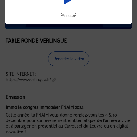
Annuler
TABLE RONDE VERLINGUE
Regarder la vidéo
SITE INTERNET :
https://www.verlingue.fr/
Emission
Immo le congrès Immobilier FNAIM 2024
Cette année, la FNAIM vous donne rendez-vous les 9 & 10
décembre pour son évènement emblématique de l'année à vivre
et à partager en présentiel au Carrousel du Louvre ou en digital
100% live !