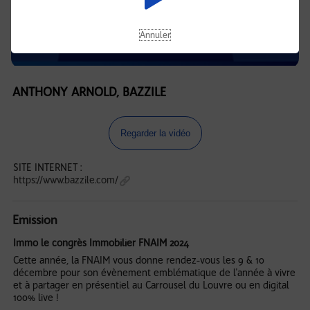
Annuler
ANTHONY ARNOLD, BAZZILE
Regarder la vidéo
SITE INTERNET :
https://www.bazzile.com/
Emission
Immo le congrès Immobilier FNAIM 2024
Cette année, la FNAIM vous donne rendez-vous les 9 & 10
décembre pour son évènement emblématique de l'année à vivre
et à partager en présentiel au Carrousel du Louvre ou en digital
100% live !