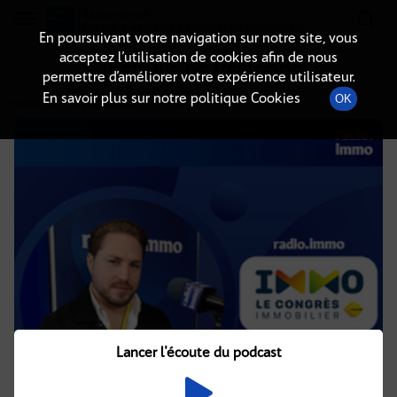
Radio-immo.fr
Premiere webradio d'information immobiliere
En poursuivant votre navigation sur notre site, vous
acceptez l’utilisation de cookies afin de nous
DÉTAILS DE L'ÉPISODE
permettre d’améliorer votre expérience utilisateur.
En savoir plus sur notre politique Cookies
OK
10 décembre 2024
à 11h29
, durée : 9 minutes
Lancer l'écoute du podcast