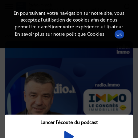
Radio-immo.fr
Premiere webradio d'information immobiliere
En poursuivant votre navigation sur notre site, vous
acceptez l’utilisation de cookies afin de nous
DÉTAILS DE L'ÉPISODE
permettre d’améliorer votre expérience utilisateur.
En savoir plus sur notre politique Cookies
OK
10 décembre 2024
à 15h36
, durée : 11 minutes
Lancer l'écoute du podcast