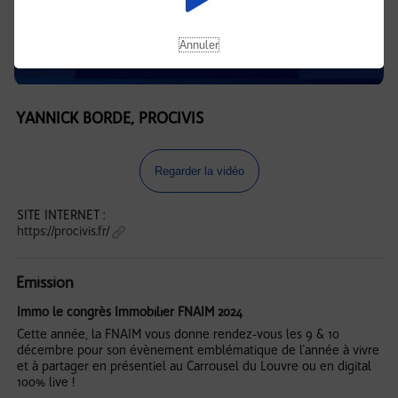
Annuler
YANNICK BORDE, PROCIVIS
Regarder la vidéo
SITE INTERNET :
https://procivis.fr/
Emission
Immo le congrès Immobilier FNAIM 2024
Cette année, la FNAIM vous donne rendez-vous les 9 & 10
décembre pour son évènement emblématique de l'année à vivre
et à partager en présentiel au Carrousel du Louvre ou en digital
100% live !