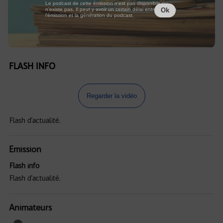
Le podcast de cette émission n'est pas disponible ou
n'existe pas. Il peut y avoir un certain délai entre la fin de
Ok
l'émission et la génération du podcast.
FLASH INFO
Regarder la vidéo
Flash d'actualité.
Emission
Flash info
Flash d'actualité.
Animateurs