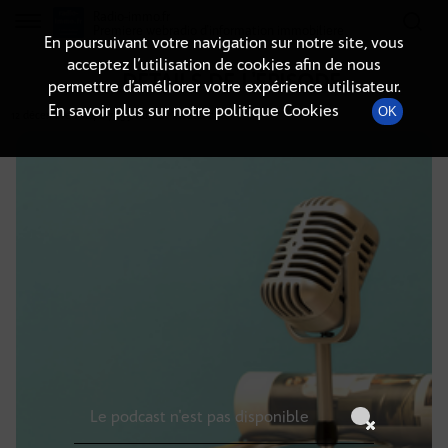
Radio-immo.fr
Premiere webradio d'information immobiliere
En poursuivant votre navigation sur notre site, vous
acceptez l’utilisation de cookies afin de nous
DÉTAILS DE L'ÉPISODE
permettre d’améliorer votre expérience utilisateur.
En savoir plus sur notre politique Cookies
OK
12 décembre 2024
à 7h59
, durée : Invalid date
Le podcast n'est pas disponible