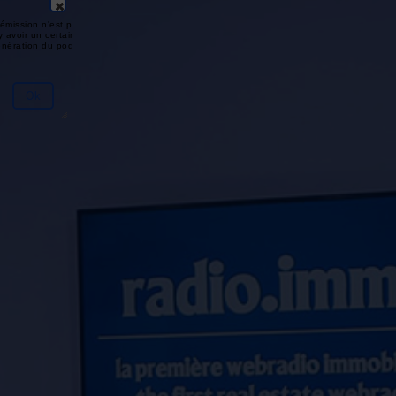
émission n'est pas disponible ou
y avoir un certain délai entre la fin
génération du podcast.
Ok