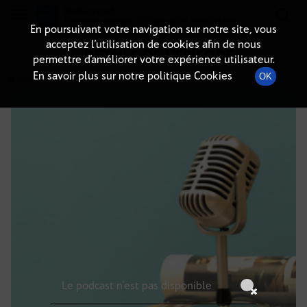
Radio-immo.fr
Premiere webradio d'information immobiliere
En poursuivant votre navigation sur notre site, vous
acceptez l’utilisation de cookies afin de nous
DÉTAILS DE L'ÉPISODE
permettre d’améliorer votre expérience utilisateur.
En savoir plus sur notre politique Cookies
OK
28 décembre 2024
à 8h59
, durée : Invalid date
Le podcast n'est pas disponible