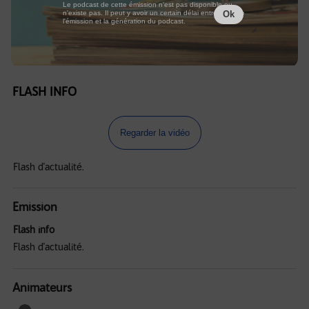
Le podcast de cette émission n'est pas disponible ou
n'existe pas. Il peut y avoir un certain délai entre la fin de
Ok
l'émission et la génération du podcast.
FLASH INFO
Regarder la vidéo
Flash d'actualité.
Emission
Flash info
Flash d'actualité.
Animateurs