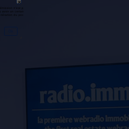
émission n'est pas disponible ou
y avoir un certain délai entre la fin
génération du podcast.
Ok