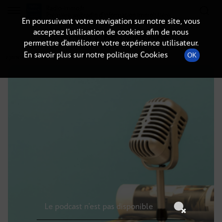
Radio-immo.fr
Premiere webradio d'information immobiliere
En poursuivant votre navigation sur notre site, vous
acceptez l’utilisation de cookies afin de nous
DÉTAILS DE L'ÉPISODE
permettre d’améliorer votre expérience utilisateur.
En savoir plus sur notre politique Cookies
OK
2 janvier 2025
à 10h59
, durée : Invalid date
Le podcast n'est pas disponible