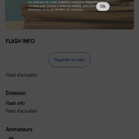
Le podcast de cette émission n'est pas disponible ou
n'existe pas. Il peut y avoir un certain délai entre la fin de
Ok
l'émission et la génération du podcast.
FLASH INFO
Regarder la vidéo
Flash d'actualité.
Emission
Flash info
Flash d'actualité.
Animateurs