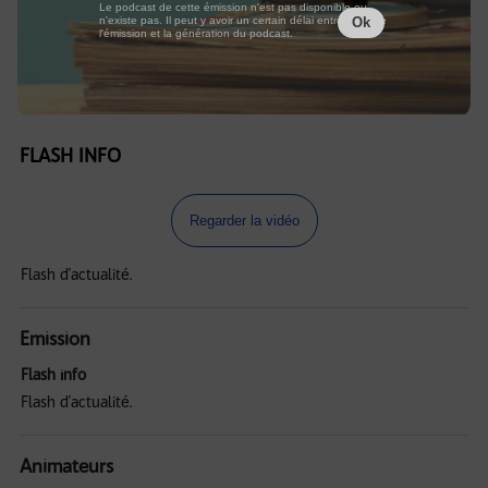
Le podcast de cette émission n'est pas disponible ou
n'existe pas. Il peut y avoir un certain délai entre la fin de
Ok
l'émission et la génération du podcast.
FLASH INFO
Regarder la vidéo
Flash d'actualité.
Emission
Flash info
Flash d'actualité.
Animateurs