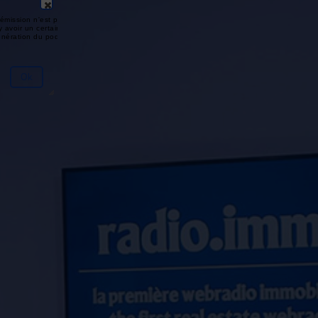
émission n'est pas disponible ou
y avoir un certain délai entre la fin
génération du podcast.
Ok