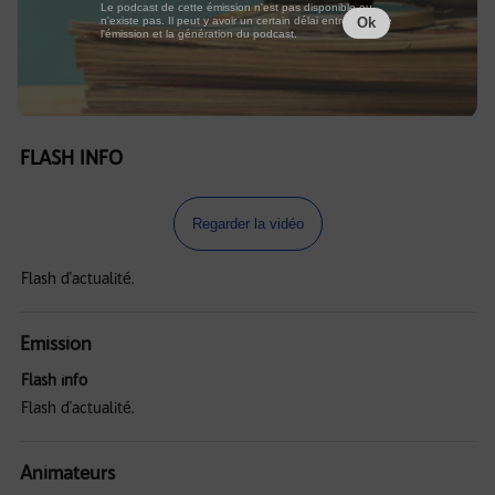
Le podcast de cette émission n'est pas disponible ou
n'existe pas. Il peut y avoir un certain délai entre la fin de
Ok
l'émission et la génération du podcast.
FLASH INFO
Regarder la vidéo
Flash d'actualité.
Emission
Flash info
Flash d'actualité.
Animateurs